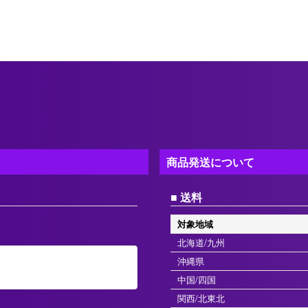
商品発送について
送料
対象地域
北海道/九州
沖縄県
中国/四国
関西/北東北