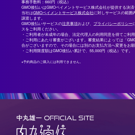
事務手数料：660円（税込）
GMO後払いはGMOペイメントサービス株式会社が提供する決
当社は
GMOペイメントサービス株式会社
に対しサービスの範囲
譲渡します。
GMO後払いサービスの
注意事項
および、
プライバシーポリシー
スをご利用ください。
・ご利用者が未成年の場合、法定代理人の利用同意を得てご利用
・ご利用にあたり審査がございます。審査結果によっては「GM
合がございますので、その場合には別のお支払方法へ変更をお願
・ご利用限度額はGMO後払い累計で、55,000円（税込）です。
※予約商品のご購入には利用できません。
OFFICIAL SITE