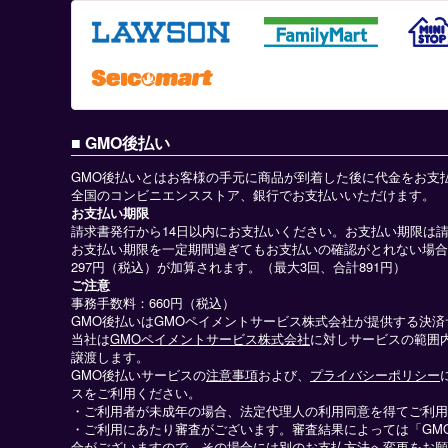
GMO後払い
GMO後払いとはお客様の手元に商品が到着した後に代金をお支
全国のコンビニエンスストア、銀行でお支払いいただけます。
お支払い期限
請求書発行から14日以内にお支払いください。お支払い期限は
お支払い期限を一定期間過ぎてもお支払いの確認がとれない場合
297円（税込）が加算されます。（最大3回、合計891円）
ご注意
事務手数料：660円（税込）
GMO後払いはGMOペイメントサービス株式会社が提供する決
当社は
GMOペイメントサービス株式会社
に対しサービスの範囲
譲渡します。
GMO後払いサービスの
注意事項
および、
プライバシーポリシー
スをご利用ください。
・ご利用者が未成年の場合、法定代理人の利用同意を得てご利用
・ご利用にあたり審査がございます。審査結果によっては「GM
合がございますので、その場合には別のお支払方法へ変更をお願