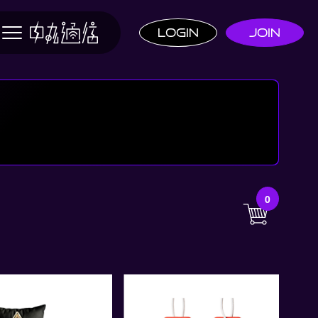
Login
Join
0