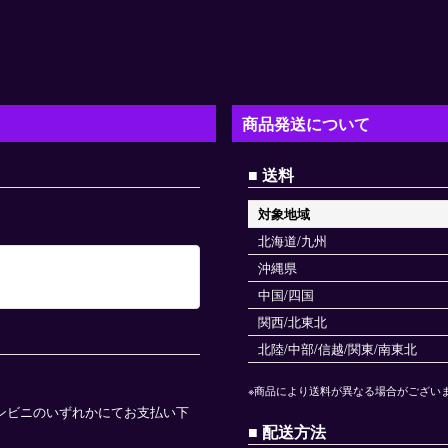
商品発送について
送料
対象地域
北海道/九州
沖縄県
中国/四国
関西/北東北
北陸/中部/信越/関東/南東北
※商品により送料が異なる場合がござい
ンビニのいずれかにてお支払い下
配送方法