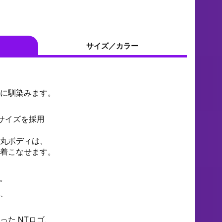
サイズ／カラー
。
に馴染みます。
たサイズを採用
丸ボディは、
着こなせます。
様。
、
った NTロゴ、