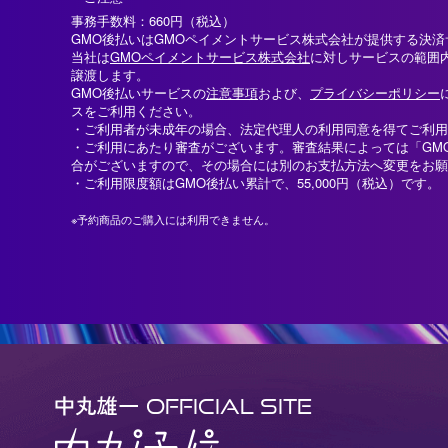
事務手数料：660円（税込）
GMO後払いはGMOペイメントサービス株式会社が提供する決
当社は
GMOペイメントサービス株式会社
に対しサービスの範囲
譲渡します。
GMO後払いサービスの
注意事項
および、
プライバシーポリシー
スをご利用ください。
・ご利用者が未成年の場合、法定代理人の利用同意を得てご利用
・ご利用にあたり審査がございます。審査結果によっては「GM
合がございますので、その場合には別のお支払方法へ変更をお願
・ご利用限度額はGMO後払い累計で、55,000円（税込）です。
※予約商品のご購入には利用できません。
OFFICIAL SITE