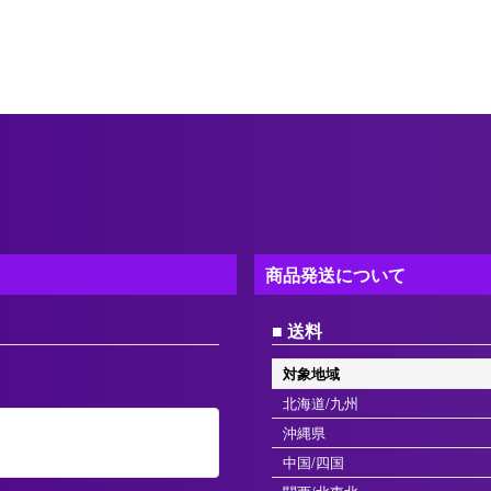
商品発送について
送料
対象地域
北海道/九州
沖縄県
中国/四国